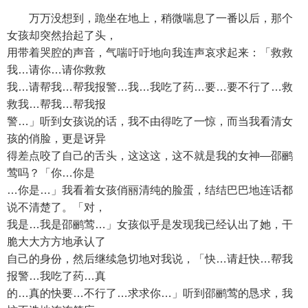
万万没想到，跪坐在地上，稍微喘息了一番以后，那个
女孩却突然抬起了头，
用带着哭腔的声音，气喘吁吁地向我连声哀求起来：「救救
我…请你…请你救救
我…请帮我…帮我报警…我…我吃了药…要…要不行了…救
救我…帮我…帮我报
警…」听到女孩说的话，我不由得吃了一惊，而当我看清女
孩的俏脸，更是讶异
得差点咬了自己的舌头，这这这，这不就是我的女神—邵鹂
莺吗？「你…你是
…你是…」我看着女孩俏丽清纯的脸蛋，结结巴巴地连话都
说不清楚了。「对，
我是…我是邵鹂莺…」女孩似乎是发现我已经认出了她，干
脆大大方方地承认了
自己的身份，然后继续急切地对我说，「快…请赶快…帮我
报警…我吃了药…真
的…真的快要…不行了…求求你…」听到邵鹂莺的恳求，我