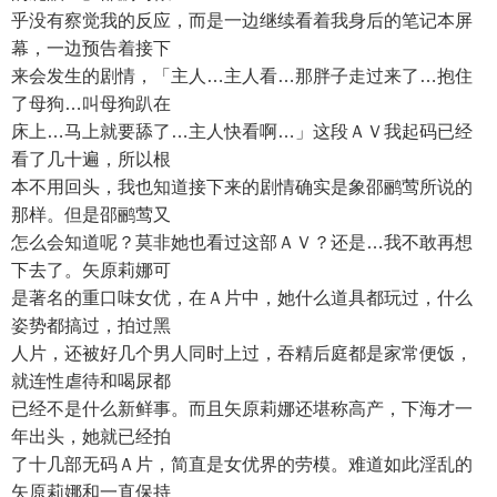
乎没有察觉我的反应，而是一边继续看着我身后的笔记本屏
幕，一边预告着接下
来会发生的剧情，「主人…主人看…那胖子走过来了…抱住
了母狗…叫母狗趴在
床上…马上就要舔了…主人快看啊…」这段ＡＶ我起码已经
看了几十遍，所以根
本不用回头，我也知道接下来的剧情确实是象邵鹂莺所说的
那样。但是邵鹂莺又
怎么会知道呢？莫非她也看过这部ＡＶ？还是…我不敢再想
下去了。矢原莉娜可
是著名的重口味女优，在Ａ片中，她什么道具都玩过，什么
姿势都搞过，拍过黑
人片，还被好几个男人同时上过，吞精后庭都是家常便饭，
就连性虐待和喝尿都
已经不是什么新鲜事。而且矢原莉娜还堪称高产，下海才一
年出头，她就已经拍
了十几部无码Ａ片，简直是女优界的劳模。难道如此淫乱的
矢原莉娜和一直保持