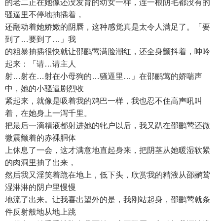
的老二正在她像还没发育的幼女一样，连一根阴毛都没有的
骚逼里不停地抽插着，
还翻动着她娇嫩的阴唇，这种感觉真是太令人满足了。「要
到了…要到了…」我
的粗暴抽插很快就让邵鹂莺满脸潮红，还全身颤抖着，呻吟
起来：「请…请主人
射…射在…射在小母狗的…骚逼里…」在邵鹂莺的娇喘声
中，她的小骚逼剧烈收
紧起来，就像是吸着我的鸡巴一样，我也忍不住高声吼叫
着，在她身上一泻千里。
把最后一滴精液都射进她的牝户以后，我又趴在邵鹂莺还微
微震颤着的赤裸胴体
上休息了一会，这才满意地直起身来，把阴茎从她暖湿软紧
的肉洞里抽了出来，
然后我又淫笑着跪在地上，低下头，欣赏我的精液从邵鹂莺
湿淋淋的阴户里慢慢
地流了出来。让我喜出望外的是，我刚站起身，邵鹂莺就条
件反射般地从地上跳