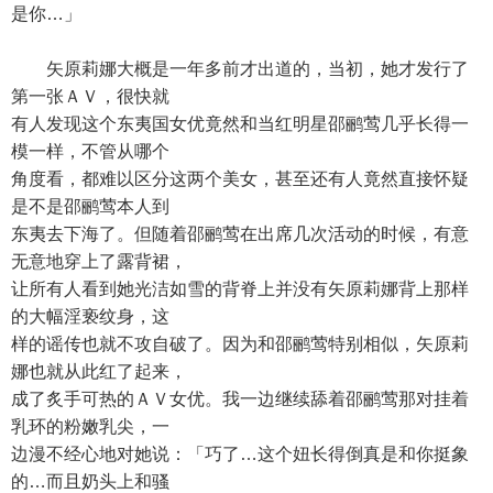
是你…」
矢原莉娜大概是一年多前才出道的，当初，她才发行了
第一张ＡＶ，很快就
有人发现这个东夷国女优竟然和当红明星邵鹂莺几乎长得一
模一样，不管从哪个
角度看，都难以区分这两个美女，甚至还有人竟然直接怀疑
是不是邵鹂莺本人到
东夷去下海了。但随着邵鹂莺在出席几次活动的时候，有意
无意地穿上了露背裙，
让所有人看到她光洁如雪的背脊上并没有矢原莉娜背上那样
的大幅淫亵纹身，这
样的谣传也就不攻自破了。因为和邵鹂莺特别相似，矢原莉
娜也就从此红了起来，
成了炙手可热的ＡＶ女优。我一边继续舔着邵鹂莺那对挂着
乳环的粉嫩乳尖，一
边漫不经心地对她说：「巧了…这个妞长得倒真是和你挺象
的…而且奶头上和骚