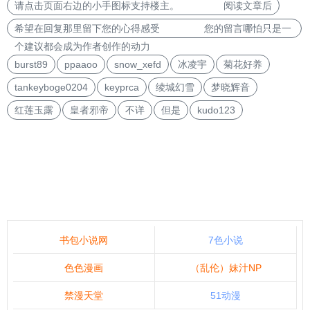
请点击页面右边的小手图标支持楼主。 阅读文章后
希望在回复那里留下您的心得感受 您的留言哪怕只是一
个建议都会成为作者创作的动力
burst89
ppaaoo
snow_xefd
冰凌宇
菊花好养
tankeyboge0204
keyprca
绫城幻雪
梦晓辉音
红莲玉露
皇者邪帝
不详
但是
kudo123
书包小说网
7色小说
色色漫画
（乱伦）妹汁NP
禁漫天堂
51动漫