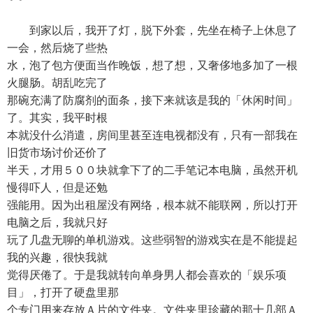
到家以后，我开了灯，脱下外套，先坐在椅子上休息了
一会，然后烧了些热
水，泡了包方便面当作晚饭，想了想，又奢侈地多加了一根
火腿肠。胡乱吃完了
那碗充满了防腐剂的面条，接下来就该是我的「休闲时间」
了。其实，我平时根
本就没什么消遣，房间里甚至连电视都没有，只有一部我在
旧货市场讨价还价了
半天，才用５００块就拿下了的二手笔记本电脑，虽然开机
慢得吓人，但是还勉
强能用。因为出租屋没有网络，根本就不能联网，所以打开
电脑之后，我就只好
玩了几盘无聊的单机游戏。这些弱智的游戏实在是不能提起
我的兴趣，很快我就
觉得厌倦了。于是我就转向单身男人都会喜欢的「娱乐项
目」，打开了硬盘里那
个专门用来存放Ａ片的文件夹。文件夹里珍藏的那十几部Ａ