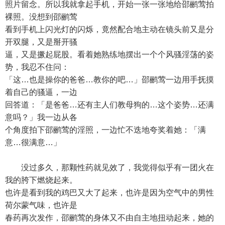
照片留念。所以我就拿起手机，开始一张一张地给邵鹂莺拍
裸照。没想到邵鹂莺
看到手机上闪光灯的闪烁，竟然配合地主动在镜头前又是分
开双腿，又是掰开骚
逼，又是撅起屁股。看着她熟练地摆出一个个风骚淫荡的姿
势，我忍不住问：
「这…也是操你的爸爸…教你的吧…」邵鹂莺一边用手抚摸
着自己的骚逼，一边
回答道：「是爸爸…还有主人们教母狗的…这个姿势…还满
意吗？」我一边从各
个角度拍下邵鹂莺的淫照，一边忙不迭地夸奖着她：「满
意…很满意…」
没过多久，那颗性药就见效了，我觉得似乎有一团火在
我的胯下燃烧起来。
也许是看到我的鸡巴又大了起来，也许是因为空气中的男性
荷尔蒙气味，也许是
春药再次发作，邵鹂莺的身体又不由自主地扭动起来，她的