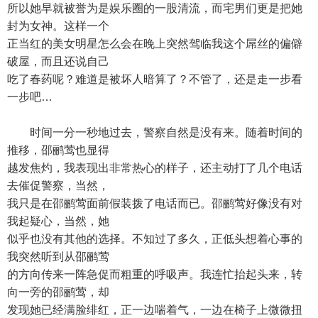
所以她早就被誉为是娱乐圈的一股清流，而宅男们更是把她
封为女神。这样一个
正当红的美女明星怎么会在晚上突然驾临我这个屌丝的偏僻
破屋，而且还说自己
吃了春药呢？难道是被坏人暗算了？不管了，还是走一步看
一步吧…
时间一分一秒地过去，警察自然是没有来。随着时间的
推移，邵鹂莺也显得
越发焦灼，我表现出非常热心的样子，还主动打了几个电话
去催促警察，当然，
我只是在邵鹂莺面前假装拨了电话而已。邵鹂莺好像没有对
我起疑心，当然，她
似乎也没有其他的选择。不知过了多久，正低头想着心事的
我突然听到从邵鹂莺
的方向传来一阵急促而粗重的呼吸声。我连忙抬起头来，转
向一旁的邵鹂莺，却
发现她已经满脸绯红，正一边喘着气，一边在椅子上微微扭