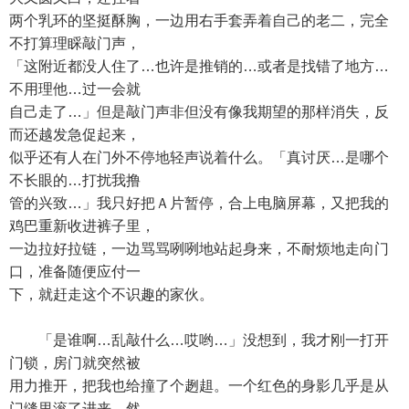
两个乳环的坚挺酥胸，一边用右手套弄着自己的老二，完全
不打算理睬敲门声，
「这附近都没人住了…也许是推销的…或者是找错了地方…
不用理他…过一会就
自己走了…」但是敲门声非但没有像我期望的那样消失，反
而还越发急促起来，
似乎还有人在门外不停地轻声说着什么。「真讨厌…是哪个
不长眼的…打扰我撸
管的兴致…」我只好把Ａ片暂停，合上电脑屏幕，又把我的
鸡巴重新收进裤子里，
一边拉好拉链，一边骂骂咧咧地站起身来，不耐烦地走向门
口，准备随便应付一
下，就赶走这个不识趣的家伙。
「是谁啊…乱敲什么…哎哟…」没想到，我才刚一打开
门锁，房门就突然被
用力推开，把我也给撞了个趔趄。一个红色的身影几乎是从
门缝里滚了进来，然