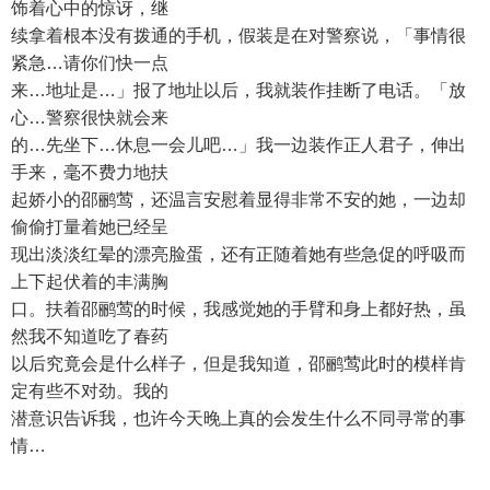
饰着心中的惊讶，继
续拿着根本没有拨通的手机，假装是在对警察说，「事情很
紧急…请你们快一点
来…地址是…」报了地址以后，我就装作挂断了电话。「放
心…警察很快就会来
的…先坐下…休息一会儿吧…」我一边装作正人君子，伸出
手来，毫不费力地扶
起娇小的邵鹂莺，还温言安慰着显得非常不安的她，一边却
偷偷打量着她已经呈
现出淡淡红晕的漂亮脸蛋，还有正随着她有些急促的呼吸而
上下起伏着的丰满胸
口。扶着邵鹂莺的时候，我感觉她的手臂和身上都好热，虽
然我不知道吃了春药
以后究竟会是什么样子，但是我知道，邵鹂莺此时的模样肯
定有些不对劲。我的
潜意识告诉我，也许今天晚上真的会发生什么不同寻常的事
情…