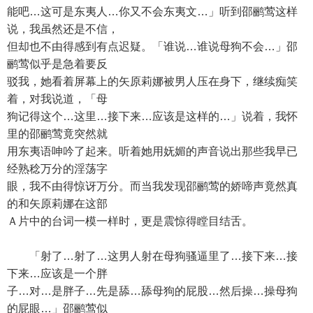
能吧…这可是东夷人…你又不会东夷文…」听到邵鹂莺这样
说，我虽然还是不信，
但却也不由得感到有点迟疑。「谁说…谁说母狗不会…」邵
鹂莺似乎是急着要反
驳我，她看着屏幕上的矢原莉娜被男人压在身下，继续痴笑
着，对我说道，「母
狗记得这个…这里…接下来…应该是这样的…」说着，我怀
里的邵鹂莺竟突然就
用东夷语呻吟了起来。听着她用妩媚的声音说出那些我早已
经熟稔万分的淫荡字
眼，我不由得惊讶万分。而当我发现邵鹂莺的娇啼声竟然真
的和矢原莉娜在这部
Ａ片中的台词一模一样时，更是震惊得瞠目结舌。
「射了…射了…这男人射在母狗骚逼里了…接下来…接
下来…应该是一个胖
子…对…是胖子…先是舔…舔母狗的屁股…然后操…操母狗
的屁眼…」邵鹂莺似