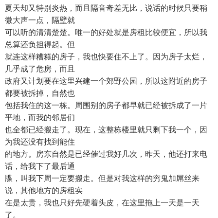
夏天却又特别炎热，而且隔音奇差无比，说话的时候只要稍
微大声一点，隔壁就
可以听的清清楚楚。唯一的好处就是房租比较便宜，所以我
总算还负担得起。但
就连这样糟糕的房子，我也快要住不上了。因为房子太烂，
几乎成了危房，而且
政府又计划要在这里兴建一个郊野公园，所以这附近的房子
都要被拆掉，自然也
包括我住的这一栋。周围别的房子都早就已经被拆成了一片
平地，而我的邻居们
也全都已经搬走了。现在，这整栋楼里就只剩下我一个，因
为我还没有找到能住
的地方。房东自然是已经催过我好几次，昨天，他还打来电
话，给我下了最后通
牒，叫我下周一定要搬走。但是对我这样的穷鬼加屌丝来
说，其他地方的房租实
在是太贵，我也只好先硬着头皮，在这里拖上一天是一天
了。