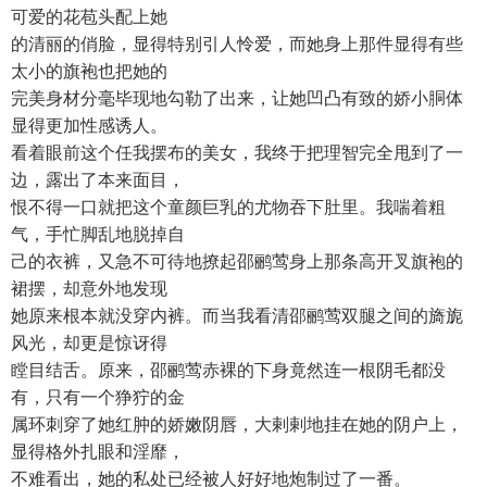
可爱的花苞头配上她
的清丽的俏脸，显得特别引人怜爱，而她身上那件显得有些
太小的旗袍也把她的
完美身材分毫毕现地勾勒了出来，让她凹凸有致的娇小胴体
显得更加性感诱人。
看着眼前这个任我摆布的美女，我终于把理智完全甩到了一
边，露出了本来面目，
恨不得一口就把这个童颜巨乳的尤物吞下肚里。我喘着粗
气，手忙脚乱地脱掉自
己的衣裤，又急不可待地撩起邵鹂莺身上那条高开叉旗袍的
裙摆，却意外地发现
她原来根本就没穿内裤。而当我看清邵鹂莺双腿之间的旖旎
风光，却更是惊讶得
瞠目结舌。原来，邵鹂莺赤裸的下身竟然连一根阴毛都没
有，只有一个狰狞的金
属环刺穿了她红肿的娇嫩阴唇，大剌剌地挂在她的阴户上，
显得格外扎眼和淫靡，
不难看出，她的私处已经被人好好地炮制过了一番。