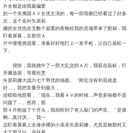
片全都是由我最偏爱
的一个东夷国ＡＶ女优主演的，每一部我都已经看过了好多
次，这个名叫矢原莉
娜的女优也在无数个寂寞的夜晚给我的灵魂带来了慰籍，我
盯着屏幕，在那些Ａ
片中慢慢挑选着，准备好好地打上一发手枪，让自己放松一
下。
很快，我就挑中了一部大乱交的Ａ片，我双击鼠标，打
开播放器，等着欣赏
矢原莉娜大战六七个男优的场面。「附近没有邻居就是
好…」我把音量开到最大，
还暗暗地想着，「现在…我看ＡＶ的时候…声音多响都不是
问题了…」然而，那
部Ａ片刚放了个开头，我却听到了有人敲门的声音。「是谁
啊…真讨厌…」我一
边盯着屏幕上全身赤裸的小亲亲矢原莉娜，尤其是她那对又
大又圆又白，还挂着