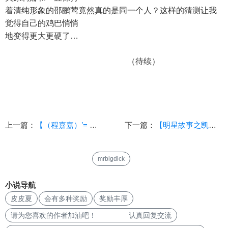
着清纯形象的邵鹂莺竟然真的是同一个人？这样的猜测让我
觉得自己的鸡巴悄悄
地变得更大更硬了…
（待续）
上一篇：
【（程嘉嘉）’= 猫】【第五章 婚姻】
下一篇：
【明星故事之凯丽】（乱伦不喜勿入）
mrbigdick
小说导航
皮皮夏
会有多种奖励
奖励丰厚
请为您喜欢的作者加油吧！ 认真回复交流