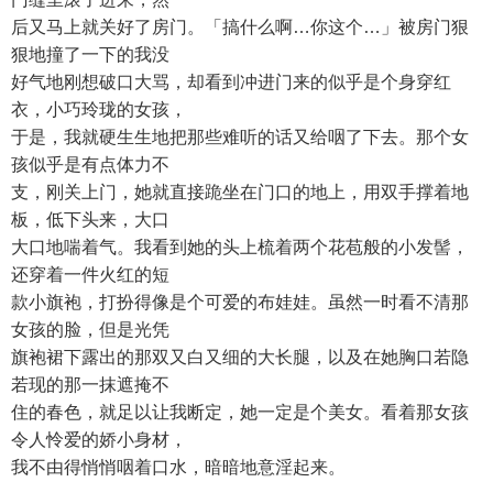
后又马上就关好了房门。「搞什么啊…你这个…」被房门狠
狠地撞了一下的我没
好气地刚想破口大骂，却看到冲进门来的似乎是个身穿红
衣，小巧玲珑的女孩，
于是，我就硬生生地把那些难听的话又给咽了下去。那个女
孩似乎是有点体力不
支，刚关上门，她就直接跪坐在门口的地上，用双手撑着地
板，低下头来，大口
大口地喘着气。我看到她的头上梳着两个花苞般的小发髻，
还穿着一件火红的短
款小旗袍，打扮得像是个可爱的布娃娃。虽然一时看不清那
女孩的脸，但是光凭
旗袍裙下露出的那双又白又细的大长腿，以及在她胸口若隐
若现的那一抹遮掩不
住的春色，就足以让我断定，她一定是个美女。看着那女孩
令人怜爱的娇小身材，
我不由得悄悄咽着口水，暗暗地意淫起来。