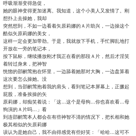
呼吸渐渐变得急促，
她的眼神变得更加迷离。我知道，这个小美人又发情了。刚
想扑上去操她，我却
突然想到，不如一边看着矢原莉娜的Ａ片助兴，一边操这个
酷似矢原莉娜的美女，
这样一定会更加带劲。于是，我就放下手机，手忙脚乱地打
开放在一旁的笔记本，
按下鼠标，继续播放刚才我正在看的那段Ａ片，然后才淫笑
着转过身来，把神智
恍惚的邵鹂莺抱在怀里，一边舔着她那对大胸，一边盘算着
这次要怎么操她。没
想到，当邵鹂莺抱着我的肩头，看到笔记本屏幕上，正撅起
屁股，准备挨操的矢
原莉娜，却痴笑着说：「这…这个是母狗…你也喜欢看…母
狗演的Ａ片吗…」看
到连邵鹂莺本人都会在有些神智不清的情况下，把长相和她
极其相似的矢原莉娜
误认为是她自己，我不由得感觉有些好笑：「哈哈…这可不