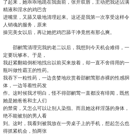
了起来，她乖乖地跪在我面前，张开双唇，主动把我还沾满
精液和淫水的鸡巴含
进嘴里，又舔又吸地清理起来。这还是我第一次享受这样令
人销魂的服务，原来
操完美女以后，再让她把鸡巴舔干净竟然有那么爽。
邵鹂莺清理完我的老二以后，我想到今天机会难得，一
定要玩够本。于是，
我赶紧翻箱倒柜地找出以前买来放着，却一直不舍得用的一
瓶叫做性霸王的性药。
我吞下一粒性药，一边贪婪地欣赏着邵鹂莺那赤裸的性感胴
体，一边等着性药发
作。这时候我才明白，怪不得邵鹂莺一直都没有绯闻，既然
她是她爸爸和主人们
的禁脔，又怎么可以让别人染指。而且她这样淫荡的身体，
绝不能被别的男人看
到。这时，我看到被我放在一旁桌子上的手机，想起怎么也
得抓紧机会，拍两张