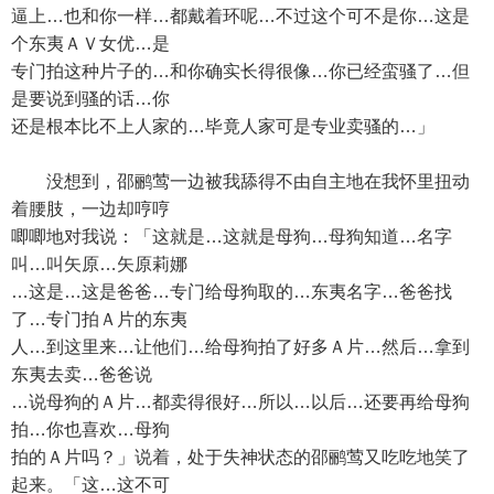
逼上…也和你一样…都戴着环呢…不过这个可不是你…这是
个东夷ＡＶ女优…是
专门拍这种片子的…和你确实长得很像…你已经蛮骚了…但
是要说到骚的话…你
还是根本比不上人家的…毕竟人家可是专业卖骚的…」
没想到，邵鹂莺一边被我舔得不由自主地在我怀里扭动
着腰肢，一边却哼哼
唧唧地对我说：「这就是…这就是母狗…母狗知道…名字
叫…叫矢原…矢原莉娜
…这是…这是爸爸…专门给母狗取的…东夷名字…爸爸找
了…专门拍Ａ片的东夷
人…到这里来…让他们…给母狗拍了好多Ａ片…然后…拿到
东夷去卖…爸爸说
…说母狗的Ａ片…都卖得很好…所以…以后…还要再给母狗
拍…你也喜欢…母狗
拍的Ａ片吗？」说着，处于失神状态的邵鹂莺又吃吃地笑了
起来。「这…这不可