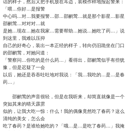
话的样子，然后又把手机放在耳边，装模作样地报起警来：
「喂…你好…是报警
中心吗…对…我要报警…邵…邵鹂莺…就是那个影星…影星
邵鹂莺…对对对…就
是她…现在…她在我家…需要帮助…她说…她吃了药…」说
到这里，我难以压抑
自己的好奇心，装出一本正经的样子，转向仍旧跪坐在门口
的邵鹂莺，对她问道：
「警察问…你吃的是什么药…」看得出，邵鹂莺似乎有些犹
豫，但是迟疑了一会
以后，她还是吞吞吐吐地对我说：「我…我吃的…是…是春
药…」
邵鹂莺的声音很轻，但是在我听来，却简直就像是一个
突如其来的晴天霹雳
似的，让我大吃一惊：什么！我的偶像竟然吃了春药？这么
清纯的美女，怎么会
吃了春药？是谁给她吃的？「哦…是…是吃了春药…」我掩