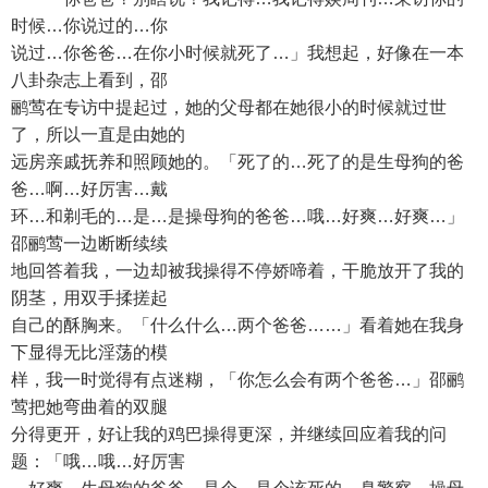
时候…你说过的…你
说过…你爸爸…在你小时候就死了…」我想起，好像在一本
八卦杂志上看到，邵
鹂莺在专访中提起过，她的父母都在她很小的时候就过世
了，所以一直是由她的
远房亲戚抚养和照顾她的。「死了的…死了的是生母狗的爸
爸…啊…好厉害…戴
环…和剃毛的…是…是操母狗的爸爸…哦…好爽…好爽…」
邵鹂莺一边断断续续
地回答着我，一边却被我操得不停娇啼着，干脆放开了我的
阴茎，用双手揉搓起
自己的酥胸来。「什么什么…两个爸爸……」看着她在我身
下显得无比淫荡的模
样，我一时觉得有点迷糊，「你怎么会有两个爸爸…」邵鹂
莺把她弯曲着的双腿
分得更开，好让我的鸡巴操得更深，并继续回应着我的问
题：「哦…哦…好厉害