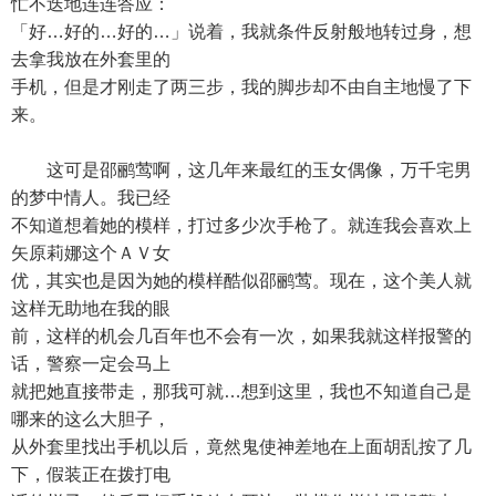
忙不迭地连连答应：
「好…好的…好的…」说着，我就条件反射般地转过身，想
去拿我放在外套里的
手机，但是才刚走了两三步，我的脚步却不由自主地慢了下
来。
这可是邵鹂莺啊，这几年来最红的玉女偶像，万千宅男
的梦中情人。我已经
不知道想着她的模样，打过多少次手枪了。就连我会喜欢上
矢原莉娜这个ＡＶ女
优，其实也是因为她的模样酷似邵鹂莺。现在，这个美人就
这样无助地在我的眼
前，这样的机会几百年也不会有一次，如果我就这样报警的
话，警察一定会马上
就把她直接带走，那我可就…想到这里，我也不知道自己是
哪来的这么大胆子，
从外套里找出手机以后，竟然鬼使神差地在上面胡乱按了几
下，假装正在拨打电