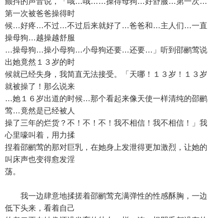
颤抖的声音说，「哦…哦……操得母狗…好舒服…第一次…
第一次被爸爸操得时
候…好疼…不过…不过后来就好了…爸爸和…主人们…一直
操母狗…越操越舒服
…操母狗…操小母狗…小母狗还要…还要…」听到邵鹂莺说
出她竟然１３岁的时
候就已经失身，我简直无法接受。「天哪！１３岁！１３岁
就被操了！那么说来
…她１６岁出道的时候…那个看起来像天使一样清纯的邵鹂
莺…竟然是已经被人
操了三年的烂货？不！不！不！我不相信！我不相信！」我
心里嚎叫着，用力揉
捏着邵鹂莺的那对巨乳，在她身上发泄得更加激烈，让她的
叫床声也变得愈发淫
荡。
我一边肆意地揉搓着邵鹂莺充满弹性的性感酥胸，一边
低下头来，看着自己