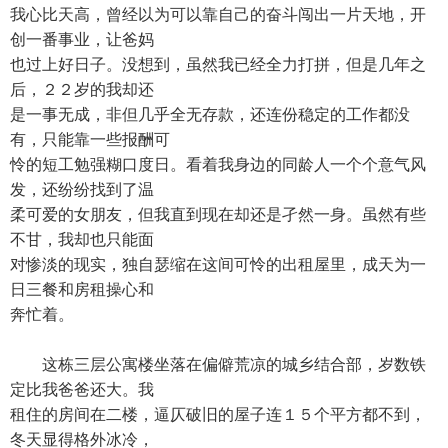
我心比天高，曾经以为可以靠自己的奋斗闯出一片天地，开
创一番事业，让爸妈
也过上好日子。没想到，虽然我已经全力打拼，但是几年之
后，２２岁的我却还
是一事无成，非但几乎全无存款，还连份稳定的工作都没
有，只能靠一些报酬可
怜的短工勉强糊口度日。看着我身边的同龄人一个个意气风
发，还纷纷找到了温
柔可爱的女朋友，但我直到现在却还是孑然一身。虽然有些
不甘，我却也只能面
对惨淡的现实，独自瑟缩在这间可怜的出租屋里，成天为一
日三餐和房租操心和
奔忙着。
这栋三层公寓楼坐落在偏僻荒凉的城乡结合部，岁数铁
定比我爸爸还大。我
租住的房间在二楼，逼仄破旧的屋子连１５个平方都不到，
冬天显得格外冰冷，