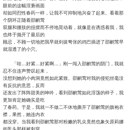
眼前的这幅淫亵画面
却如同烈性春药一样，让我不可抑制地兴奋了起来。看着那
个阴环正随着邵鹂莺
双腿和腰肢的扭摆而不停地晃动着，就像是在诱惑着我，我
也终于抛开了最后的
顾忌，不顾一切地把我早就剑拔弩张的鸡巴插进了邵鹂莺早
就湿透了的小穴。
「哇…好紧…好紧啊…」刚一闯入邵鹂莺的阴门，我就
忍不住连声赞叹起来，
没想到她的小肉洞竟然如此紧致。邵鹂莺对我的侵犯丝毫没
有反抗的意思，反而
还发出了阵阵甜美的呻吟，看到邵鹂莺如此淫荡的样子，我
更加肯定她确实是吃
了春药。于是，我就一不做二不休地撕开了邵鹂莺的旗袍衣
襟，果然，她连内衣
都没穿。当我看到邵鹂莺那对粉嫩的乳尖竟然也象矢原莉娜
的乳头那样被刺穿，