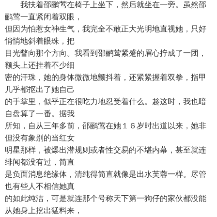
我扶着邵鹂莺在椅子上坐下，然后就坐在一旁。虽然邵
鹂莺一直紧闭着双眼，
但因为怕惹女神生气，我完全不敢正大光明地直视她，只好
悄悄地斜着眼珠，把
目光瞥向那个方向。我看到邵鹂莺紧蹙的眉心拧成了一团，
额头上还挂着不少细
密的汗珠，她的身体微微地颤抖着，还紧紧握着双拳，指甲
几乎都抠出了她自己
的手掌里，似乎正在很吃力地忍受着什么。趁这时，我也暗
自盘算了一番。据我
所知，自从三年多前，邵鹂莺在她１６岁时出道以来，她非
但没有象别的当红女
明星那样，被爆出潜规则或者性交易的不堪内幕，甚至就连
绯闻都没有过，简直
是负面消息绝缘体，清纯得简直就像是出水芙蓉一样。尽管
也有些人不相信她真
的如此纯洁，可是就连那个号称天下第一狗仔的家伙都没能
从她身上挖出猛料来，