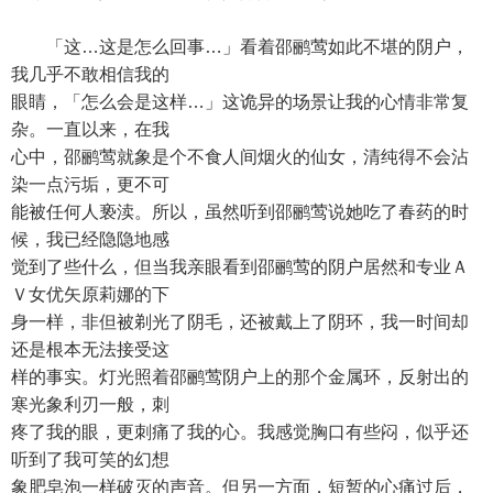
「这…这是怎么回事…」看着邵鹂莺如此不堪的阴户，
我几乎不敢相信我的
眼睛，「怎么会是这样…」这诡异的场景让我的心情非常复
杂。一直以来，在我
心中，邵鹂莺就象是个不食人间烟火的仙女，清纯得不会沾
染一点污垢，更不可
能被任何人亵渎。所以，虽然听到邵鹂莺说她吃了春药的时
候，我已经隐隐地感
觉到了些什么，但当我亲眼看到邵鹂莺的阴户居然和专业Ａ
Ｖ女优矢原莉娜的下
身一样，非但被剃光了阴毛，还被戴上了阴环，我一时间却
还是根本无法接受这
样的事实。灯光照着邵鹂莺阴户上的那个金属环，反射出的
寒光象利刃一般，刺
疼了我的眼，更刺痛了我的心。我感觉胸口有些闷，似乎还
听到了我可笑的幻想
象肥皂泡一样破灭的声音。但另一方面，短暂的心痛过后，