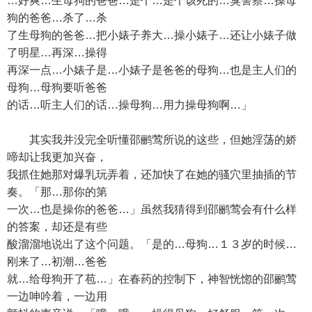
…好爽…生母狗的爸爸…是个…是个该死的…臭警察…操母
狗的爸爸…杀了…杀
了生母狗的爸爸…把小婊子养大…操小婊子…还让小婊子做
了明星…再深…操得
再深一点…小婊子是…小婊子是爸爸的母狗…也是主人们的
母狗…母狗要听爸爸
的话…听主人们的话…操母狗…用力操母狗啊…」
其实我并没完全听懂邵鹂莺所说的这些，但她淫荡的娇
啼却让我更加兴奋，
我抓住她那对爆乳玩弄着，还加快了在她的骚穴里抽插的节
奏。「那…那你的第
一次…也是操你的爸爸…」虽然我猜得到邵鹂莺会有什么样
的答案，却还是有些
酸溜溜地说出了这个问题。「是的…母狗…１３岁的时候…
刚来了…初潮…爸爸
就…给母狗开了苞…」在春药的控制下，神智恍惚的邵鹂莺
一边呻吟着，一边用