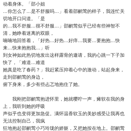
动着身体。「邵小姐
…你怎么了…是不舒服吗…」看着邵鹂莺的样子，我连忙关
切地开口问道。「是
的…我不舒服…很不舒服…」邵鹂莺似乎已经有些神智不
清，她睁着迷离的双眼，
喃喃地回答着，「好热…好热…好痒…我要…要抱抱…快
来…快来抱抱我…」听
到女神如此热切地发出这样露骨的邀请，我的心跳一下子加
快了，「难道…难道
她真是吃了春药？」我赶紧压抑着心中的激动，站起身来，
走到邵鹂莺的身边，
俯下身来，多少有些忐忑地抱住了她。
我刚把邵鹂莺抱进怀里，她就嘤咛一声，瘫软在我的身
上，我听到她的呼吸
声似乎也变得更加急促。满怀温香软玉的美妙感受让我再也
无法控制自己，我疯
狂地抱起邵鹂莺小巧玲珑的娇躯，又把她按在地上。邵鹂莺