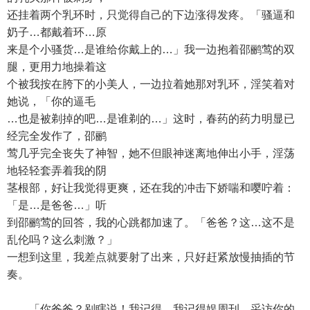
还挂着两个乳环时，只觉得自己的下边涨得发疼。「骚逼和
奶子…都戴着环…原
来是个小骚货…是谁给你戴上的…」我一边抱着邵鹂莺的双
腿，更用力地操着这
个被我按在胯下的小美人，一边拉着她那对乳环，淫笑着对
她说，「你的逼毛
…也是被剃掉的吧…是谁剃的…」这时，春药的药力明显已
经完全发作了，邵鹂
莺几乎完全丧失了神智，她不但眼神迷离地伸出小手，淫荡
地轻轻套弄着我的阴
茎根部，好让我觉得更爽，还在我的冲击下娇喘和嘤咛着：
「是…是爸爸…」听
到邵鹂莺的回答，我的心跳都加速了。「爸爸？这…这不是
乱伦吗？这么刺激？」
一想到这里，我差点就要射了出来，只好赶紧放慢抽插的节
奏。
「你爸爸？别瞎说！我记得…我记得娱周刊…采访你的