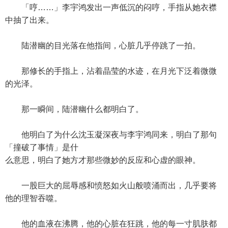
「哼……」李宇鸿发出一声低沉的闷哼，手指从她衣襟
中抽了出来。
陆潜幽的目光落在他指间，心脏几乎停跳了一拍。
那修长的手指上，沾着晶莹的水迹，在月光下泛着微微
的光泽。
那一瞬间，陆潜幽什么都明白了。
他明白了为什么沈玉凝深夜与李宇鸿同来，明白了那句
「撞破了事情」是什
么意思，明白了她方才那些微妙的反应和心虚的眼神。
一股巨大的屈辱感和愤怒如火山般喷涌而出，几乎要将
他的理智吞噬。
他的血液在沸腾，他的心脏在狂跳，他的每一寸肌肤都