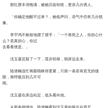
那红唇丰润饱满，被她贝齿轻咬，更添几分诱人。
「你确定他醒不过来？」她低声问，语气中仍有几分犹
豫。
李宇鸿不耐烦地摆了摆手：「一个将死之人，你担心什
么？若真担心，你过
去看看便是。」
沈玉凝迟疑了一下，莲步轻移，朝床边走来。
陆潜幽连忙将眼睛眯得更紧，只留一条若有若无的缝
隙，将呼吸压到几不可
闻。
沈玉凝在床边站定，低头看向他。
从那条细缝中，陆潜幽看到沈玉凝的脸近在咫尺。