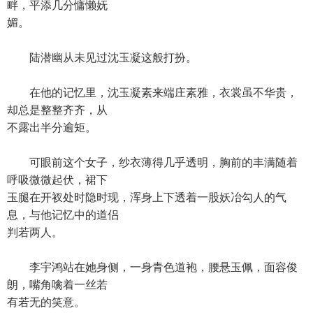
畔，平添几分慵懒妩
媚。
陆潜幽从未见过沈玉凝这般打扮。
在他的记忆里，沈玉凝素来端庄素雅，衣裳虽不华贵，
却总是整整齐齐，从
不露出半分逾矩。
可眼前这个女子，纱衣薄得几乎透明，胸前的丰满随着
呼吸微微起伏，裙下
玉腿在开衩处时隐时现，浑身上下透着一股妖冶勾人的气
息，与他记忆中的道侣
判若两人。
李宇鸿站在她身侧，一身青色道袍，腰悬玉佩，面容俊
朗，嘴角噙着一丝若
有若无的笑意。