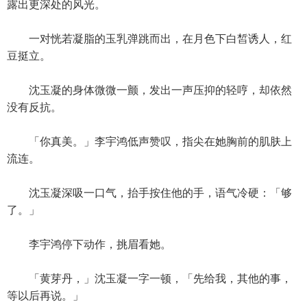
露出更深处的风光。
一对恍若凝脂的玉乳弹跳而出，在月色下白皙诱人，红
豆挺立。
沈玉凝的身体微微一颤，发出一声压抑的轻哼，却依然
没有反抗。
「你真美。」李宇鸿低声赞叹，指尖在她胸前的肌肤上
流连。
沈玉凝深吸一口气，抬手按住他的手，语气冷硬：「够
了。」
李宇鸿停下动作，挑眉看她。
「黄芽丹，」沈玉凝一字一顿，「先给我，其他的事，
等以后再说。」