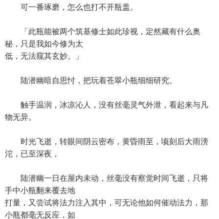
可一番琢磨，怎么也打不开瓶盖。
「此瓶能被两个筑基修士如此珍视，定然藏有什么奥
秘，只是我如今修为太
低，无法窥其玄妙。」
陆潜幽暗自思忖，把玩着苍翠小瓶细细研究。
触手温润，冰凉沁人，没有丝毫灵气外泄，看起来与凡
物无异。
时光飞逝，转眼间阴云密布，黄昏雨至，顷刻后大雨滂
沱，已至深夜，
陆潜幽一日在屋内未动，丝毫没有察觉时间飞逝，只将
手中小瓶翻来覆去地
打量，又尝试将法力注入其中，可无论他如何催动法力，那
小瓶都毫无反应，如