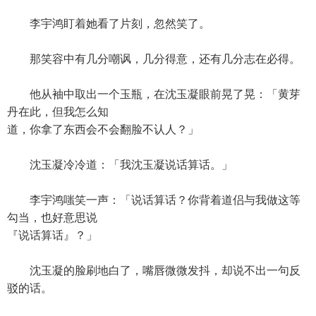
李宇鸿盯着她看了片刻，忽然笑了。
那笑容中有几分嘲讽，几分得意，还有几分志在必得。
他从袖中取出一个玉瓶，在沈玉凝眼前晃了晃：「黄芽
丹在此，但我怎么知
道，你拿了东西会不会翻脸不认人？」
沈玉凝冷冷道：「我沈玉凝说话算话。」
李宇鸿嗤笑一声：「说话算话？你背着道侣与我做这等
勾当，也好意思说
『说话算话』？」
沈玉凝的脸刷地白了，嘴唇微微发抖，却说不出一句反
驳的话。