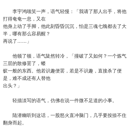
李宇鸿嗤笑一声，语气轻慢：「我请了那人出手，将他
打得奄奄一息，又在
他身上动了手脚，他此刻昏昏沉沉，怕是三魂七魄都去了大
半，哪有那么容易醒？
再说了……」
他顿了顿，语气陡然转冷，「撞破了又如何？一个炼气
三层的散修罢了，蝼
蚁一般的东西。他若识趣便罢，若是不识趣，直接杀了便
是，难不成还有人替他
出头？」
轻描淡写的语气，仿佛在说一件微不足道的小事。
陆潜幽听到这话，一股怒火直冲脑门，几乎要按捺不住
翻身而起。