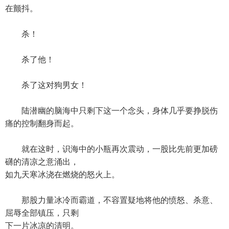
在颤抖。
杀！
杀了他！
杀了这对狗男女！
陆潜幽的脑海中只剩下这一个念头，身体几乎要挣脱伤
痛的控制翻身而起。
就在这时，识海中的小瓶再次震动，一股比先前更加磅
礴的清凉之意涌出，
如九天寒冰浇在燃烧的怒火上。
那股力量冰冷而霸道，不容置疑地将他的愤怒、杀意、
屈辱全部镇压，只剩
下一片冰凉的清明。