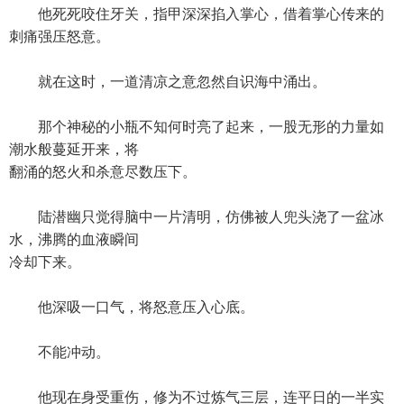
他死死咬住牙关，指甲深深掐入掌心，借着掌心传来的
刺痛强压怒意。
就在这时，一道清凉之意忽然自识海中涌出。
那个神秘的小瓶不知何时亮了起来，一股无形的力量如
潮水般蔓延开来，将
翻涌的怒火和杀意尽数压下。
陆潜幽只觉得脑中一片清明，仿佛被人兜头浇了一盆冰
水，沸腾的血液瞬间
冷却下来。
他深吸一口气，将怒意压入心底。
不能冲动。
他现在身受重伤，修为不过炼气三层，连平日的一半实