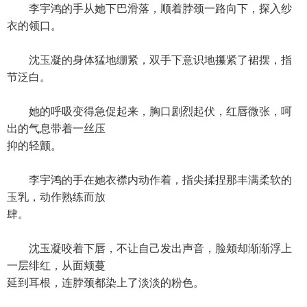
李宇鸿的手从她下巴滑落，顺着脖颈一路向下，探入纱
衣的领口。
沈玉凝的身体猛地绷紧，双手下意识地攥紧了裙摆，指
节泛白。
她的呼吸变得急促起来，胸口剧烈起伏，红唇微张，呵
出的气息带着一丝压
抑的轻颤。
李宇鸿的手在她衣襟内动作着，指尖揉捏那丰满柔软的
玉乳，动作熟练而放
肆。
沈玉凝咬着下唇，不让自己发出声音，脸颊却渐渐浮上
一层绯红，从面颊蔓
延到耳根，连脖颈都染上了淡淡的粉色。