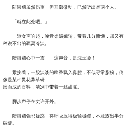
陆潜幽虽然伤重，但耳廓微动，已然听出是两个人。
「就在此处吧。」
一道女声响起，嗓音柔媚婉转，带着几分慵懒，却又有
种说不出的疏离冷淡。
陆潜幽心中一震－－这声音，是沈玉凝！
紧接着，一股淡淡的幽香飘入鼻腔，不似寻常脂粉，倒
像是某种灵花异草研
磨而成的香料，清冽中带着一丝甜腻。
脚步声停在丈许开外。
陆潜幽强忍疑惑，将呼吸压得极轻极缓，不敢露出半分
破绽。