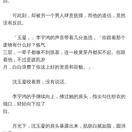
回。
可此刻，却被另一个男人肆意抚摸，而他的道侣，竟然
没有反抗。
「玉凝，」李宇鸿的声音带着几分蛊惑，「你跟着那个
废物有什么好？炼气
三层，一辈子都修不到筑基，连一枚黄芽丹都买不起。你跟
着他，不过是蹉跎岁
月，白白浪费了你这上好的资质和容貌。」
沈玉凝咬着唇，没有说话。
李宇鸿的手继续向上，拂过她的肩头，指尖勾住纱衣的
领口，轻轻向下拉了
拉。
月光下，沈玉凝的肩头暴露出来，肌肤白腻如脂，圆润