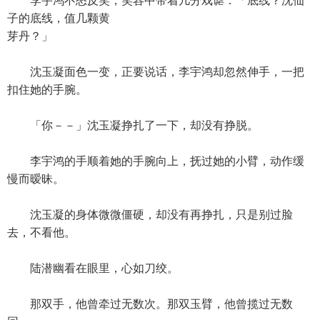
李宇鸿不怒反笑，笑容中带着几分戏谑：「底线？沈仙
子的底线，值几颗黄
芽丹？」
沈玉凝面色一变，正要说话，李宇鸿却忽然伸手，一把
扣住她的手腕。
「你－－」沈玉凝挣扎了一下，却没有挣脱。
李宇鸿的手顺着她的手腕向上，抚过她的小臂，动作缓
慢而暧昧。
沈玉凝的身体微微僵硬，却没有再挣扎，只是别过脸
去，不看他。
陆潜幽看在眼里，心如刀绞。
那双手，他曾牵过无数次。那双玉臂，他曾揽过无数