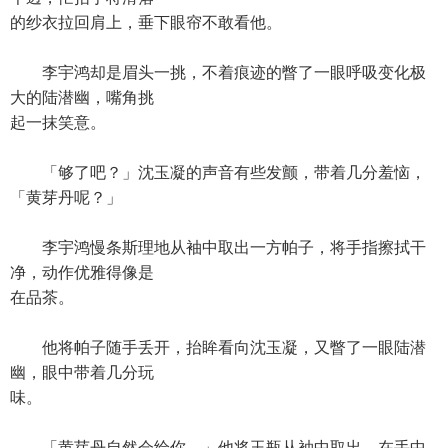
的纱衣拉回肩上，垂下眼帘不敢看他。
李宇鸿却是眉头一挑，不着痕迹的瞥了一眼呼吸变化极
大的陆潜幽，嘴角挑
起一抹笑意。
「够了吧？」沈玉凝的声音有些发颤，带着几分羞恼，
「黄芽丹呢？」
李宇鸿慢条斯理地从袖中取出一方帕子，将手指擦拭干
净，动作优雅得像是
在品茶。
他将帕子随手丢开，抬眸看向沈玉凝，又瞥了一眼陆潜
幽，眼中带着几分玩
味。
「黄芽丹自然会给你，」他将玉瓶从袖中取出，在手中