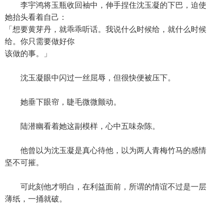
李宇鸿将玉瓶收回袖中，伸手捏住沈玉凝的下巴，迫使
她抬头看着自己：
「想要黄芽丹，就乖乖听话。我说什么时候给，就什么时候
给。你只需要做好你
该做的事。」
沈玉凝眼中闪过一丝屈辱，但很快便被压下。
她垂下眼帘，睫毛微微颤动。
陆潜幽看着她这副模样，心中五味杂陈。
他曾以为沈玉凝是真心待他，以为两人青梅竹马的感情
坚不可摧。
可此刻他才明白，在利益面前，所谓的情谊不过是一层
薄纸，一捅就破。