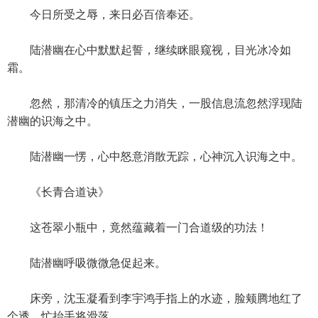
今日所受之辱，来日必百倍奉还。
陆潜幽在心中默默起誓，继续眯眼窥视，目光冰冷如
霜。
忽然，那清冷的镇压之力消失，一股信息流忽然浮现陆
潜幽的识海之中。
陆潜幽一愣，心中怒意消散无踪，心神沉入识海之中。
《长青合道诀》
这苍翠小瓶中，竟然蕴藏着一门合道级的功法！
陆潜幽呼吸微微急促起来。
床旁，沈玉凝看到李宇鸿手指上的水迹，脸颊腾地红了
个透，忙抬手将滑落