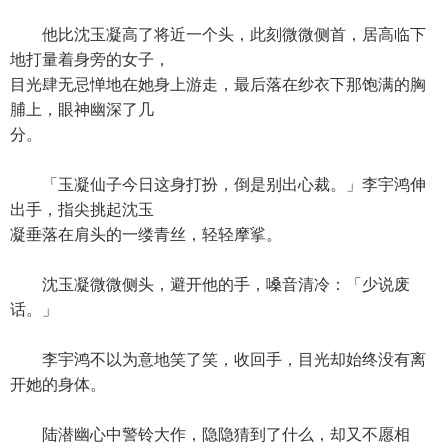
他比沈玉凝高了将近一个头，此刻微微侧首，居高临下
地打量着身旁的女子，
目光肆无忌惮地在她身上游走，最后落在纱衣下那饱满的胸
脯上，眼神幽深了几
分。
「玉凝仙子今日这身打扮，倒是别出心裁。」李宇鸿伸
出手，指尖挑起沈玉
凝垂落在肩头的一缕青丝，轻轻摩挲。
沈玉凝微微侧头，避开他的手，嗓音清冷：「少说废
话。」
李宇鸿不以为意地笑了笑，收回手，目光却始终没有离
开她的身体。
陆潜幽心中警铃大作，隐隐猜到了什么，却又不愿相