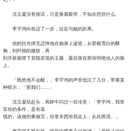
沈玉凝没有接话，只是垂着眼帘，不知在想些什么。
李宇鸿向前迈了一步，拉近与她的距离。
他的目光肆无忌惮地在她身上逡巡，从那截雪白的酥
胸，到纤细的腰肢，再
到开衩裙摆下若隐若现的玉腿，最后落在那张明艳动人的脸
上。
「既然他不会醒，」李宇鸿的声音低沉了几分，带着某
种暗示，「那我们……」
沈玉凝抬起头，凤眸中闪过一丝冷意：「李宇鸿，我答
应你的条件，是有底
线的。该做的事做完，你拿东西给我走人，从此两清。」