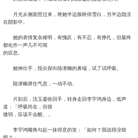
月光从侧面照过来，将她半边脸映得雪白，另半边隐没
在阴影中。
她的表情复杂难明，有愧疚，有不忍，有挣扎，但最终
都化作一声几不可闻
的叹息。
她伸出手，指尖探向陆潜幽的鼻端，试了试呼吸。
陆潜幽屏住气息，一动不动。
片刻后，沈玉凝收回手，转身走回李宇鸿身边，低声
道：「呼吸尚在，但很
微弱，应该不会醒。」
李宇鸿嘴角勾起一抹得意的笑：「如何？我说得没错
吧？」