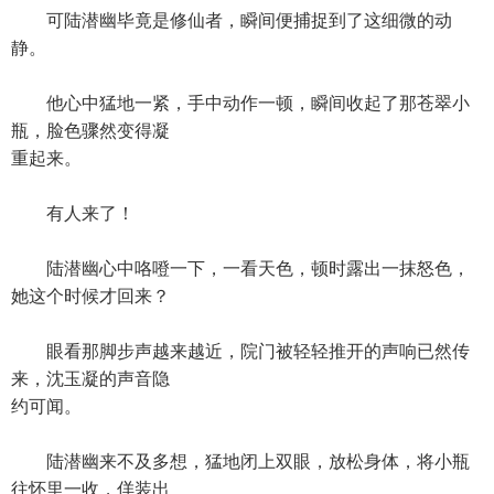
可陆潜幽毕竟是修仙者，瞬间便捕捉到了这细微的动
静。
他心中猛地一紧，手中动作一顿，瞬间收起了那苍翠小
瓶，脸色骤然变得凝
重起来。
有人来了！
陆潜幽心中咯噔一下，一看天色，顿时露出一抹怒色，
她这个时候才回来？
眼看那脚步声越来越近，院门被轻轻推开的声响已然传
来，沈玉凝的声音隐
约可闻。
陆潜幽来不及多想，猛地闭上双眼，放松身体，将小瓶
往怀里一收，佯装出