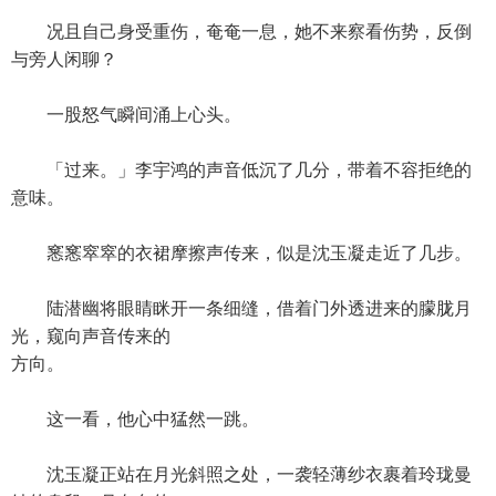
况且自己身受重伤，奄奄一息，她不来察看伤势，反倒
与旁人闲聊？
一股怒气瞬间涌上心头。
「过来。」李宇鸿的声音低沉了几分，带着不容拒绝的
意味。
窸窸窣窣的衣裙摩擦声传来，似是沈玉凝走近了几步。
陆潜幽将眼睛眯开一条细缝，借着门外透进来的朦胧月
光，窥向声音传来的
方向。
这一看，他心中猛然一跳。
沈玉凝正站在月光斜照之处，一袭轻薄纱衣裹着玲珑曼