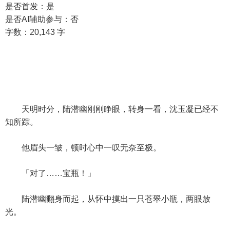
是否首发：是
是否AI辅助参与：否
字数：20,143 字
天明时分，陆潜幽刚刚睁眼，转身一看，沈玉凝已经不
知所踪。
他眉头一皱，顿时心中一叹无奈至极。
「对了……宝瓶！」
陆潜幽翻身而起，从怀中摸出一只苍翠小瓶，两眼放
光。