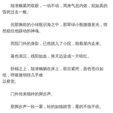
陆潜幽紧闭双眼，一动不动，周身气息内敛，宛如真的
昏死过去一般。
但那胸前的小绿瓶识海之中，那翠绿小瓶微微发光，悄
然稳住他躁动的神魂。
而院门外的身影，已然踏入了小院，朝着屋内走来。
暮色渐沉，残阳如血，将天边染成一片暗红。
卧榻之上，陆潜幽躺在床上，双目紧闭，面色苍白如
纸，呼吸微弱得几乎难
以察觉。
门外传来细碎的脚步声。
那脚步声一轻一重，轻的如猫踏雪，重的不徐不疾。