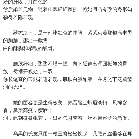
妙的身段，月白色的
纱质柔若无物，随着山风轻轻飘拂，将她凹凸有致的身形勾
勒得若隐若现。
纱衣之下，是一件绯红色的抹胸，紧紧束着那饱满丰盈
的胸脯，露出一截雪
白的酥胸和精致的锁骨。
腰肢纤细，盈盈不堪一握，向下延伸出浑圆挺翘的臀
线，裙摆开衩处，一双
修长笔直的玉腿若隐若现，肌肤白腻如脂，在月光下泛着莹
润的光泽。
她的面容更是生得极美，鹅蛋脸上蛾眉淡扫，凤眸含
春，鼻梁高挺，樱唇丰
润，此刻微微张着，呵出的气息带着一丝不易察觉的急促。
乌黑的长发只用一根玉簪松松挽起，几缕青丝垂落在耳