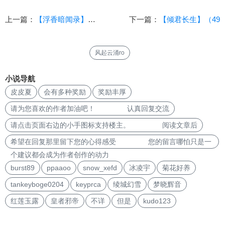
上一篇：
【浮香暗闻录】仙城篇（第2
下一篇：
【倾君长生】（49
风起云涌ro
小说导航
皮皮夏
会有多种奖励
奖励丰厚
请为您喜欢的作者加油吧！ 认真回复交流
请点击页面右边的小手图标支持楼主。 阅读文章后
希望在回复那里留下您的心得感受 您的留言哪怕只是一
个建议都会成为作者创作的动力
burst89
ppaaoo
snow_xefd
冰凌宇
菊花好养
tankeyboge0204
keyprca
绫城幻雪
梦晓辉音
红莲玉露
皇者邪帝
不详
但是
kudo123