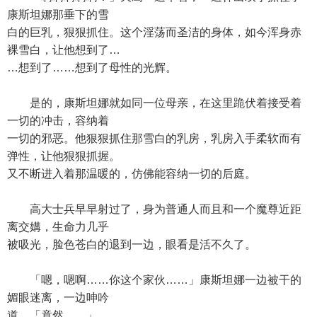
康斯坦娜那垂下的雪
白的巨乳，狠狠抓住。这个淫荡而圣洁的身体，如今浑身赤
裸雪白，让他想到了…
…想到了……想到了母性的光辉。
是的，康斯坦娜就如同一位母亲，在这里跪伏着接受着
一切的冲击，容纳着
一切的邪恶。他狠狠抓住那雪白的乳房，乳房入手柔软而有
弹性，让他狠狠抓握。
又不断进入着那温暖的，仿佛能容纳一切的后庭。
高大士兵早早射过了，身为普通人而且和一个魔尊近距
离交媾，生命力几乎
被吸光，脸色苍白的退到一边，眼看是活不久了。
「嗯，嗯啊……你这个家伙……」康斯坦娜一边被干的
媚眼迷离，一边呻吟
道，「竟然……」