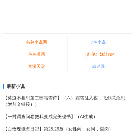
书包小说网
7色小说
色色漫画
（乱伦）妹汁NP
禁漫天堂
51动漫
最新小说
【莫道不相思第二部霜雪诗】（六）霜雪乱入夜，飞剑惹淫思
（附前文链接））
【一封调查问卷把我变成完美秘书】（AI生成）
【白玫瑰懺悔日記】第25,26章（女性向，女同，重肉）