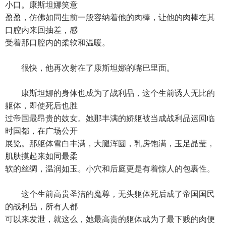
小口。康斯坦娜笑意
盈盈，仿佛如同生前一般容纳着他的肉棒，让他的肉棒在其
口腔内来回抽差，感
受着那口腔内的柔软和温暖。
很快，他再次射在了康斯坦娜的嘴巴里面。
康斯坦娜的身体也成为了战利品，这个生前诱人无比的
躯体，即使死后也胜
过帝国最昂贵的妓女。她那丰满的娇躯被当成战利品运回临
时国都，在广场公开
展览。那躯体雪白丰满，大腿浑圆，乳房饱满，玉足晶莹，
肌肤摸起来如同最柔
软的丝绸，温润如玉。小穴和后庭更是有着惊人的包裹性。
这个生前高贵圣洁的魔尊，无头躯体死后成了帝国国民
的战利品，所有人都
可以来发泄，就这么，她最高贵的躯体成为了最下贱的肉便