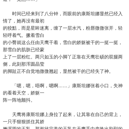
时间已经来到了八分钟，而眼前的康斯坦娜显然已经入
情了，她再没有最初
的狡黠，而是星眸迷离，缠了一层水汽，粉唇微微张开，轻
轻呼着气。撅着雪白
的小臀就这么任由天鹰干着，雪白的娇躯被干的一挺一挺，
那雪白的肌肤已经蒙
上了一层粉红。两只如玉的小脚丫正靠在天鹰壮硕的双腿两
侧，此刻那浑圆晶莹
的脚趾正不自觉地微微翘起，显然被干的已经失了神。
「嗯，嗯，唔啊，嗯啊……」康斯坦娜张着小口，失神
的看着天空，娇躯一
阵一阵地颤抖。
天鹰将康斯坦娜上身拉了起来，让其靠在自己的背上，
一只手狠狠抓住其娇
嫩浑圆的玉乳，那形状完美的玉乳在天鹰手中变换出剧烈的