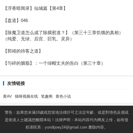
【浮香暗闻录】仙城篇【第4章】
【盘道】046
【除魔卫道怎么成了除膜慰道？】（第三十三章饥饿的真相）
（纯爱、无绿、后宫、巨乳、灵异）
【郭靖的待客之道】
【匀碎的胭脂】：一个绿帽丈夫的告白（第三十章）
友情链接
黄AV
猫咪视频在线
笔趣阁
黄色小说
警告：如果您未滿18歲或您當地法律許可之法定年齡、或是對情色反感或
是衛道人士建議您離開本站！法律声明：本站内容均为网友上传，如有侵
权请联系：
yundtjoey24@gmail.com
删除内容。