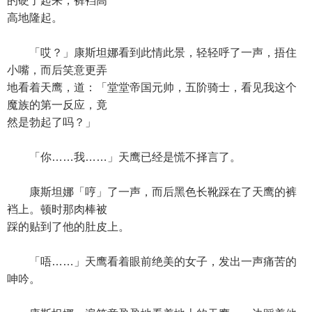
的硬了起来，裤裆高
高地隆起。
「哎？」康斯坦娜看到此情此景，轻轻呼了一声，捂住
小嘴，而后笑意更弄
地看着天鹰，道：「堂堂帝国元帅，五阶骑士，看见我这个
魔族的第一反应，竟
然是勃起了吗？」
「你……我……」天鹰已经是慌不择言了。
康斯坦娜「哼」了一声，而后黑色长靴踩在了天鹰的裤
裆上。顿时那肉棒被
踩的贴到了他的肚皮上。
「唔……」天鹰看着眼前绝美的女子，发出一声痛苦的
呻吟。