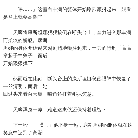
「唔……」这雪白丰满的躯体开始剧烈颤抖起来，眼看
是马上就要高潮了！
天鹰将康斯坦娜狠狠按倒在断头台上，全力进入那丰满
而柔软的娇躯。康斯
坦娜的身体开始越来越剧烈地颤抖起来，一旁的行刑手高高
举起手中斧子，而后
开始狠狠挥下！
然而就在此刻，断头台上的康斯坦娜忽然眼神中恢复了
一丝清明，而后，她
回过头来看向天鹰，嘴角还挂着那抹笑意。
天鹰浑身一凉，难道这家伙还保持着理智？
下一秒， 「噗嗤」他下身一热，康斯坦娜的躯体就在这
笑意中达到了高潮，