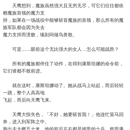
天鹰想到，魔族虽然强大且无穷无尽，可它们往往都依
赖魔族首领的魔力支
持，如果在一场战役中能够斩首魔族的首领，那么所有的魔
族军队都会因为失去
魔力支持而溃败，顷刻间做鸟兽散。
可是……眼前这个无比强大的女人，怎么可能战胜？
所有的魔族都停住了动作，在得到康斯坦娜的命令前，
它们谁都不敢前进。
就在这时，康斯坦娜动了。她从战马上站起，而后轻轻
一跳，整个人高高地
飞起，而后向天鹰飞来。
天鹰大惊失色，「不好，她要斩首我！」他连忙策马回
奔，进入到军阵之中。
跑出去大概五十米，他的前后左右都是披甲的士兵，然而康