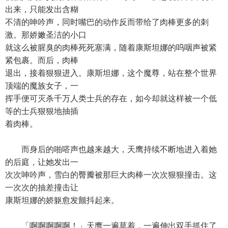
出来，只能发出含糊
不清的呻吟声，同时嘴巴的动作反而带给了肉棒更多的刺
激。那娇嫩圣洁的小口
就这么被腥臭的肉棒死死塞满，随着康斯坦娜的呜咽声被紧
紧包裹。而后，肉棒
退出，接着狠狠进入。康斯坦娜，这个魔尊，站在整个世界
顶端的魔族女子，一
挥手便可灭杀千万人类士兵的存在，如今却就这样被一个低
等的士兵狠狠地抽插
着肉棒。
而身后的啪嗒声也越来越大，天鹰持续不断地进入着她
的后庭，让她发出一
次次呻吟声，雪白的臀瓣被那巨大肉棒一次次狠狠撞击。这
一次次的抽差撞击让
康斯坦娜的娇躯愈发颤抖起来。
「啊啊啊啊啊！」天鹰一遍草着，一遍伸出双手抓住了