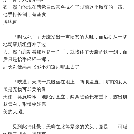
衣，然而他现在感觉自己甚至抗不了眼前这个魔尊的一击。
他手持长剑，有些发
抖地道。
「啊找死！」天鹰发出一声愤怒的大吼，而后拼尽一切
地朝康斯坦娜冲了过
去。然而康斯看那只是一挥手，就接住了天鹰的这一剑，而
后只是抬手轻轻一挥，
那长剑便高高飞起不知道到哪里去了。
「噗通」天鹰一屁股坐在地上，两眼发直。眼前的女人
虽是魔物可却美的像
天使，笑意吟吟。她此刻直立，两条黑色长布垂下，露出肌
肤雪白，形状姣好完
美的大腿。
见到此情此景，天鹰在此等紧张的关头，竟是……可耻