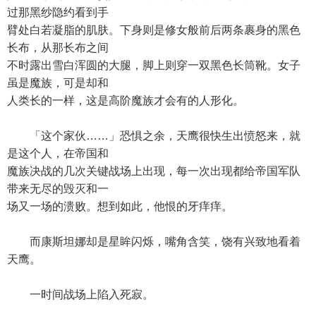
过那黑纱隐约看到手
臂处白若凝脂的肌肤。下身则是修女般前后两条裹身的黑色
长布，从那长布之间
不时露出雪白浑圆的大腿，脚上则穿一双黑色长筒靴。女子
虽是魔族，可是却和
人类长的一样，这是高阶魔族才会有的人形化。
「这个家伙……」恐惧之余，天鹰很快生出愤怒来，就
是这个人，在帝国和
魔族决战的几次关键战场上出现，每一次出现都给帝国军队
带来无尽的毁灭和一
场又一场的溃败。想到如此，他恨的牙痒痒。
而康斯坦娜却是星眸闪烁，嘴角含笑，饶有兴致地看着
天鹰。
一时间战场上陷入死寂。