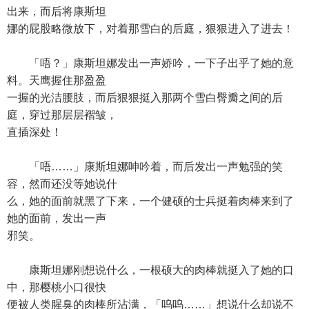
出来，而后将康斯坦
娜的屁股略微放下，对着那雪白的后庭，狠狠进入了进去！
「唔？」康斯坦娜发出一声娇吟，一下子出乎了她的意
料。天鹰握住那盈盈
一握的光洁腰肢，而后狠狠挺入那两个雪白臀瓣之间的后
庭，穿过那层层褶皱，
直插深处！
「唔……」康斯坦娜呻吟着，而后发出一声勉强的笑
容，然而还没等她说什
么，她的面前就黑了下来，一个健硕的士兵挺着肉棒来到了
她的面前，发出一声
邪笑。
康斯坦娜刚想说什么，一根硕大的肉棒就挺入了她的口
中，那樱桃小口很快
便被人类腥臭的肉棒所沾满，「呜呜……」想说什么却说不