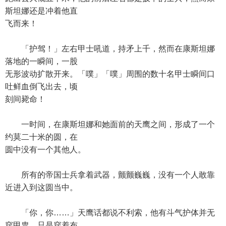
斯坦娜还是冲着他直
飞而来！
「护驾！」左右甲士吼道，持矛上千，然而在康斯坦娜
落地的一瞬间，一股
无形波动扩散开来。「噗」「噗」周围的数十名甲士瞬间口
吐鲜血倒飞出去，顷
刻间毙命！
一时间，在康斯坦娜和她面前的天鹰之间，形成了一个
约莫二十米的圆，在
圆中没有一个其他人。
所有的帝国士兵拿着武器，颤颤巍巍，没有一个人敢靠
近进入到这圆当中。
「你，你……」天鹰话都说不利索，他有斗气护体并无
穿甲胄，只是穿着布