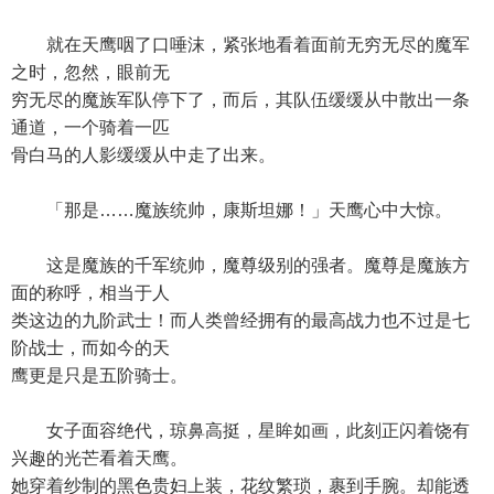
就在天鹰咽了口唾沫，紧张地看着面前无穷无尽的魔军
之时，忽然，眼前无
穷无尽的魔族军队停下了，而后，其队伍缓缓从中散出一条
通道，一个骑着一匹
骨白马的人影缓缓从中走了出来。
「那是……魔族统帅，康斯坦娜！」天鹰心中大惊。
这是魔族的千军统帅，魔尊级别的强者。魔尊是魔族方
面的称呼，相当于人
类这边的九阶武士！而人类曾经拥有的最高战力也不过是七
阶战士，而如今的天
鹰更是只是五阶骑士。
女子面容绝代，琼鼻高挺，星眸如画，此刻正闪着饶有
兴趣的光芒看着天鹰。
她穿着纱制的黑色贵妇上装，花纹繁琐，裹到手腕。却能透