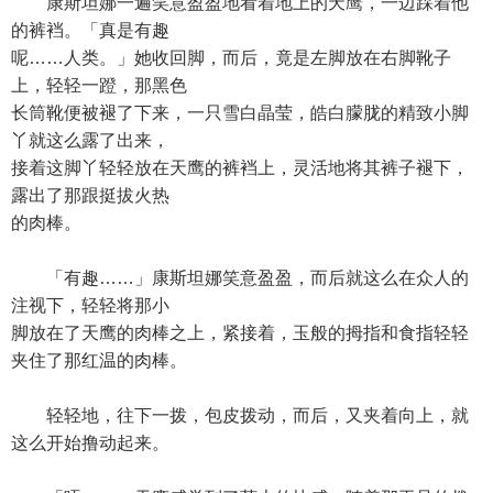
康斯坦娜一遍笑意盈盈地看着地上的天鹰，一边踩着他
的裤裆。「真是有趣
呢……人类。」她收回脚，而后，竟是左脚放在右脚靴子
上，轻轻一蹬，那黑色
长筒靴便被褪了下来，一只雪白晶莹，皓白朦胧的精致小脚
丫就这么露了出来，
接着这脚丫轻轻放在天鹰的裤裆上，灵活地将其裤子褪下，
露出了那跟挺拔火热
的肉棒。
「有趣……」康斯坦娜笑意盈盈，而后就这么在众人的
注视下，轻轻将那小
脚放在了天鹰的肉棒之上，紧接着，玉般的拇指和食指轻轻
夹住了那红温的肉棒。
轻轻地，往下一拨，包皮拨动，而后，又夹着向上，就
这么开始撸动起来。