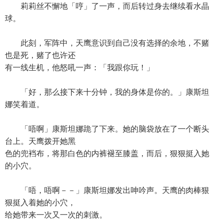
莉莉丝不懈地「哼」了一声，而后转过身去继续看水晶
球。
此刻，军阵中，天鹰意识到自己没有选择的余地，不赌
也是死，赌了也许还
有一线生机，他怒吼一声：「我跟你玩！」
「好，那么接下来十分钟，我的身体是你的。」康斯坦
娜笑着道。
「唔啊」康斯坦娜跪了下来。她的脑袋放在了一个断头
台上。天鹰拨开她黑
色的兜裆布，将那白色的内裤褪至膝盖，而后，狠狠挺入她
的小穴。
「唔，唔啊－－」康斯坦娜发出呻吟声。天鹰的肉棒狠
狠挺入着她的小穴，
给她带来一次又一次的刺激。