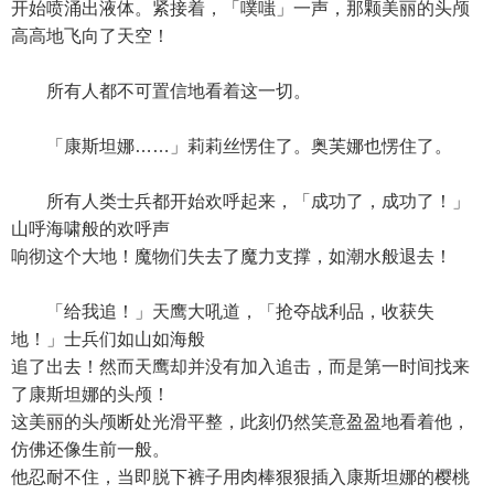
开始喷涌出液体。紧接着，「噗嗤」一声，那颗美丽的头颅
高高地飞向了天空！
所有人都不可置信地看着这一切。
「康斯坦娜……」莉莉丝愣住了。奥芙娜也愣住了。
所有人类士兵都开始欢呼起来，「成功了，成功了！」
山呼海啸般的欢呼声
响彻这个大地！魔物们失去了魔力支撑，如潮水般退去！
「给我追！」天鹰大吼道，「抢夺战利品，收获失
地！」士兵们如山如海般
追了出去！然而天鹰却并没有加入追击，而是第一时间找来
了康斯坦娜的头颅！
这美丽的头颅断处光滑平整，此刻仍然笑意盈盈地看着他，
仿佛还像生前一般。
他忍耐不住，当即脱下裤子用肉棒狠狠插入康斯坦娜的樱桃