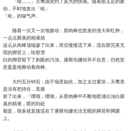
「唔……」天鹰感觉到了莫大的快感。随着那玉足的拨
动，不时地发出「哈」
「哈」的喘气声。
随着一次又一次地拨动，那肉棒也愈发的涨大和红肿，
一点点腥臭的精液就
这么从肉棒顶端渗了出来，而后慢慢流下来，流在那完美无
瑕的脚背上，给那雪
白的脚背留下了刺眼的污浊。康斯坦娜却并不在意，仍然笑
意盈盈地撸动着肉棒。
大约五分钟后，由于场景如此，加之太过紧张，天鹰竟
是没有把持住，直接
射了出来，「噗嗤，噗嗤」从那肉棒中不断地喷涌出浊白腥
臭的精液，喷的到处
都是，很多就直接流在了康斯坦娜光洁无暇的脚背和脚踝
上。