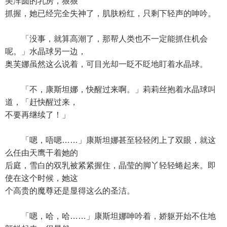
美浑圆的乳房，狠狠
抓握，她已经完全失神了，肌肤粉红，只剩下轻声的呻吟。
「没事，就算高潮了，那帮人类也不一定能抓住机会
呢。」水晶球另一边，
奥芙娜虽然这么说着，可目光却一眨不眨地盯着水晶球。
「不，康斯坦娜，快醒过来啊。」莉莉丝抱着水晶球叫
道，「赶快醒过来，
不要再继续了！」
「嗯，唔嗯……」康斯坦娜甚至轻轻闭上了双眼，就这
么任由天鹰干着她的
后庭，雪白的双乳被紧紧握住，晶莹的脚丫轻轻蜷起来。即
使在这个时候，她这
个高贵的魔尊还是显得这么的圣洁。
「嗯，哈，哈……」康斯坦娜呻吟着，娇躯开始不住地