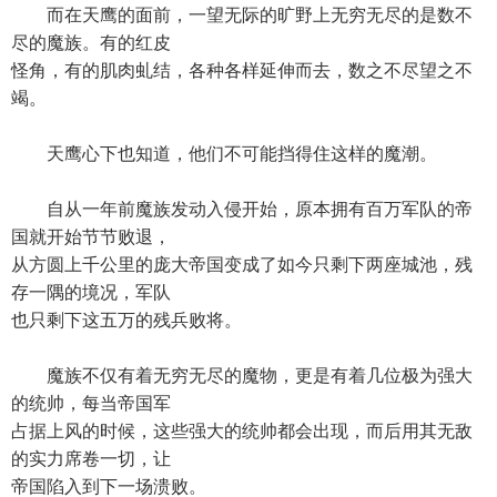
而在天鹰的面前，一望无际的旷野上无穷无尽的是数不
尽的魔族。有的红皮
怪角，有的肌肉虬结，各种各样延伸而去，数之不尽望之不
竭。
天鹰心下也知道，他们不可能挡得住这样的魔潮。
自从一年前魔族发动入侵开始，原本拥有百万军队的帝
国就开始节节败退，
从方圆上千公里的庞大帝国变成了如今只剩下两座城池，残
存一隅的境况，军队
也只剩下这五万的残兵败将。
魔族不仅有着无穷无尽的魔物，更是有着几位极为强大
的统帅，每当帝国军
占据上风的时候，这些强大的统帅都会出现，而后用其无敌
的实力席卷一切，让
帝国陷入到下一场溃败。