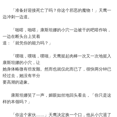
「准备好迎接死亡了吗？你这个邪恶的魔物！」天鹰一
边冲刺一边道。
「啪嗒，啪嗒」康斯坦娜的小穴一边被干的吧嗒作响，
一边在断头台上笑着
道：「就凭你的能力吗？」
「噗嗤，噗嗤，噗嗤」天鹰挺起肉棒一次又一次地挺入
康斯坦娜的小穴，让
她身体略微有些发颤。然而也就仅此而已了，很快两分钟已
经过去，她没有半分
要高潮的迹象。
康斯坦娜笑了一声，媚眼如丝地回头看去，「你只是这
样的本领吗？」
「你这个家伙……」天鹰决定换一个口，他从小穴退了