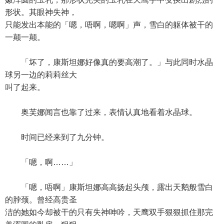
形状。其眼神失神，
只能发出本能的「嗯，唔啊，嗯啊」声，雪白的躯体被干的
一颠一颠。
「坏了，康斯坦娜好像真的要高潮了。」与此同时水晶
球另一边的莉莉丝大
叫了起来。
奥芙娜闻言也靠了过来，表情认真地看着水晶球。
时间已经来到了九分钟。
「嗯，啊……」
「嗯，唔啊」康斯坦娜高高扬起头颅，露出天鹅般雪白
的脖颈。曾经高贵圣
洁的她如今却被干的只有失神呻吟，天鹰双手狠狠抓住那完